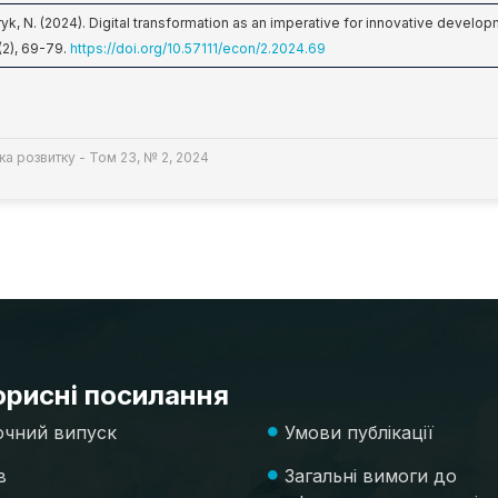
Yuryk, N. (2024). Digital transformation as an imperative for innovative deve
(2), 69-79.
https://doi.org/10.57111/econ/2.2024.69
а розвитку - Том 23, № 2, 2024
рисні посилання
чний випуск
Умови публікації
в
Загальні вимоги до