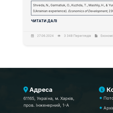
Shveda, N., Garmatiuk, O., Kuzhda, T., Mashliy, H., & 
(Ukrainian experience).
Economics of Development
, 23
ЧИТАТИ ДАЛІ
27.06.2024
3 348 Переглядів
Економік
Адреса
Ко
Пото
61165, Україна, м. Харків,
пров. Інженерний, 1-А
Архі