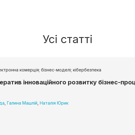
Усі статті
лектронна комерція; бізнес-моделі; кібербезпека
ратив інноваційного розвитку бізнес-проц
да
,
Галина Машлій
,
Наталія Юрик