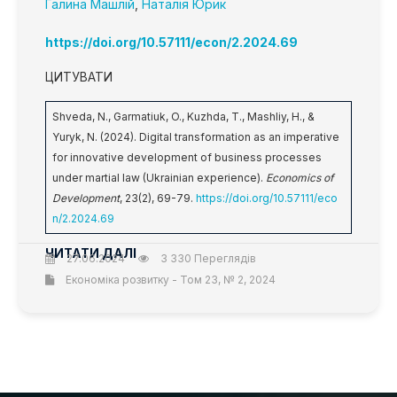
Галина Машлій
,
Наталія Юрик
https://doi.org/10.57111/econ/2.2024.69
ЦИТУВАТИ
Shveda, N., Garmatiuk, O., Kuzhda, T., Mashliy, H., &
Yuryk, N. (2024). Digital transformation as an imperative
for innovative development of business processes
under martial law (Ukrainian experience).
Economics of
Development
, 23(2), 69-79.
https://doi.org/10.57111/eco
n/2.2024.69
ЧИТАТИ ДАЛІ
27.06.2024
3 330 Переглядів
Економіка розвитку - Том 23, № 2, 2024