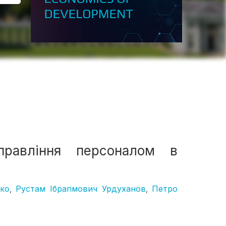
правління персоналом в
нко
Рустам Ібрагімович Урдуханов
Петро
,
,