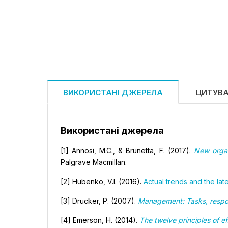
ВИКОРИСТАНІ ДЖЕРЕЛА
ЦИТУВ
Використані джерела
[1] Annosi, M.C., & Brunetta, F. (2017).
New organi
Palgrave Macmillan.
[2] Hubenko, V.I. (2016).
Actual trends and the la
[3] Drucker, P. (2007).
Management: Tasks, respons
[4] Emerson, H. (2014).
The twelve principles of ef