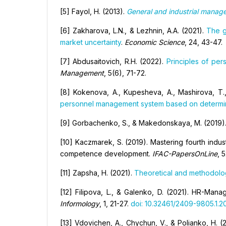
[5] Fayol, H. (2013).
General and industrial manag
[6] Zakharova, L.N., & Lezhnin, A.A. (2021).
The g
market uncertainty
.
Economic Science
, 24, 43-47.
[7] Abdusaitovich, R.H. (2022).
Principles of per
Management
, 5(6), 71-72.
[8] Kokеnova, A., Kupesheva, A., Mashirova, T.
personnel management system based on determini
[9] Gorbachenko, S., & Makedonskaya, M. (2019)
[10] Kaczmarek, S. (2019). Mastering fourth ind
competence development.
IFAC-PapersOnLine
, 
[11] Zapsha, H. (2021).
Theoretical and methodolo
[12] Filipova, L., & Galenko, D. (2021). HR-Man
Informology
, 1, 21-27.
doi: 10.32461/2409-9805.1.2
[13] Vdovichen, A., Chychun, V., & Polianko, H.