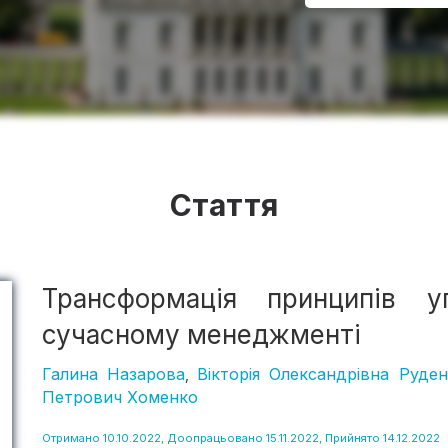
Стаття
Трансформація принципів у
сучасному менеджменті
Галина Назарова
Вікторія Олександрівна Руде
,
Петрович Хоменко
Отримано 10.10.2022, Доопрацьовано 15.11.2022, Прийнято 14.12.2022