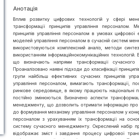
Анотація
Вплив розвитку цифрових технологій у сфері мене
трансформації принципів управління персоналом. 
принципів управління персоналом в умовах цифрової 
моделей управління персоналом в сучасній системі ме
використовуються комплексний аналіз, методи синтезу
використанням інформаційнокомунікаційних технологій. 
що визначають напрями трансформації сучасного 
Проаналізовано наявні підходи до класифікації принцип
групи найбільш ефективних сучасних принципів упра
управління персоналом, вимагають трансформації, по
ринкове середовище, в якому працюють національні п
постійно змінюються. Визначено аспекти трансформац
менеджменту, що дозволить отримати інформацію про 
до формування механізму управління персоналом у кон
персоналом з урахуванням їх трансформації на основ
систему сучасного менеджменту. Окреслений набір пр
відображає зміст і завдання процесу цифрової тран