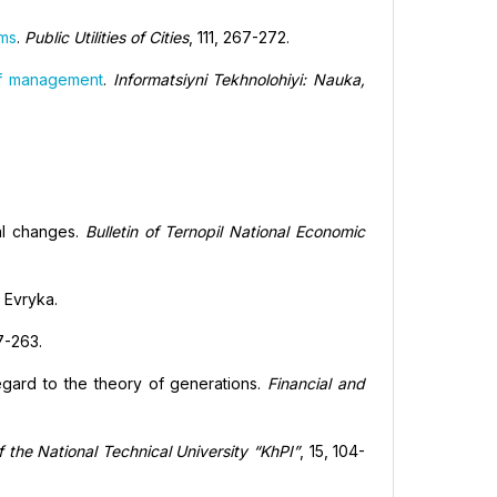
ems
.
Public Utilities of Cities
, 111, 267-272.
 of management
.
Informatsiyni Tekhnolohiyi: Nauka,
al changes.
Bulletin of Ternopil National Economic
 Evryka.
7-263.
egard to the theory of generations.
Financial and
of the National Technical University “KhPI”
, 15, 104-