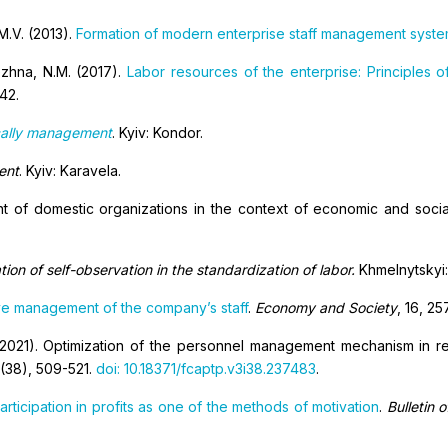
M.V. (2013).
Formation of modern enterprise staff management syst
ezhna, N.M. (2017).
Labor resources of the enterprise: Principles
142.
cally management
. Kyiv: Kondor.
ent
. Kyiv: Karavela.
nt of domestic organizations in the context of economic and soci
ion of self-observation in the standardization of labor.
Khmelnytskyi:
ve management of the company’s staff
.
Economy and Society
, 16, 25
 (2021). Optimization of the personnel management mechanism in r
3(38), 509-521.
doi: 10.18371/fcaptp.v3i38.237483
.
ticipation in profits as one of the methods of motivation
.
Bulletin 