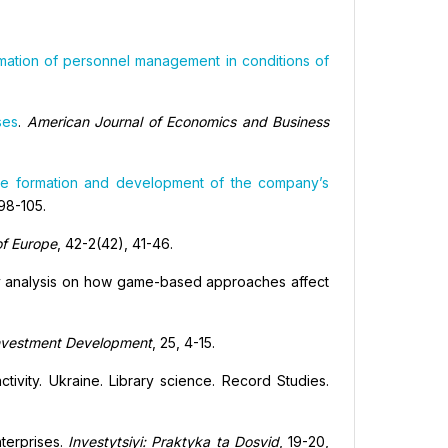
rmation of personnel management in conditions of
ses
.
American Journal of Economics and Business
he formation and development of the company’s
 98-105.
of Europe
, 42-2(42), 41-46.
udy analysis on how game-based approaches affect
Investment Development
, 25, 4-15.
ivity. Ukraine. Library science. Record Studies.
terprises.
Investytsiyi: Praktyka ta Dosvid
, 19-20,