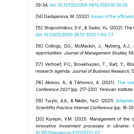
29-34.
doi: 10.32702/2306-6814.2020.19-20.29
.
[14] Dadajanova, M. (2022).
Issues of the effici
[15] Shaposhnikov, S.V., & Sadoi, Yu. (2022) Th
doi: 10.24412/2500-2872-2022-1-63-77
.
[16] Collings, D.G., McMackin, J., Nyberg, A.
opportunities.
Journal of Management Studies
, 5
[17] Verhoef, P.C., Broekhuizen, T., Bart, Y., Bha
research agenda.
Journal of Business Research
, 
[18] Akimov, A., & Tikhonov, A. (2021).
The use
Conference 2021
(pp. 217-220). Yerevan: Institut
[19] Turylo, A.A., & Nikitin, Ya.O. (2021).
Adaptati
Scientifits Practice Internet Conference
(pp. 18-20)
[20] Kurepin, V.M. (2021). Management of the d
innovative investment processes in Ukraine: M
10.31521/modecon.V32(2022)-07
.