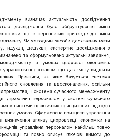
джменту визначає актуальність дослідження
Метою дослідження було обґрунтування зміни
економіки, що в перспективі призведе до зміни
неджменту. Як методичні засоби досягнення мети
, індукції, дедукції, експертне дослідження з
Визначено та сформульовано актуальні завдання,
менеджменту в умовах цифрової економіки.
ів управління персоналом, що дає змогу виділити
вління. Принципи, на яких базується система
стійного оновлення та вдосконалення, оскільки
ідприємства, і система сучасного менеджменту
ії управління персоналом у системі сучасного
зміну системи практичних принципових підходів
кретних умовах. Сформовано принципи управління
і визначення впливу цифровізації економіки на
инципів управління персоналом найбільш повно
сформації та повно описує ключові вимоги до