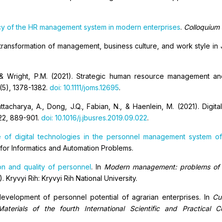
ency of the HR management system in modern enterprises
.
Colloquium 
e transformation of management, business culture, and work style 
J., & Wright, P.M. (2021). Strategic human resource management 
8(5), 1378-1382.
doi: 10.1111/joms.12695
.
ttacharya, A., Dong, J.Q., Fabian, N., & Haenlein, M. (2021). Digital
122, 889-901.
doi: 10.1016/j.jbusres.2019.09.022
.
 of digital technologies in the personnel management system of
e for Informatics and Automation Problems.
on and quality of personnel
. In
Modern management: problems of the
. Kryvyi Rih: Kryvyi Rih National University.
evelopment of personnel potential of agrarian enterprises. In
Cu
aterials of the fourth International Scientific and Practical C