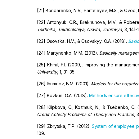
[21] Bondarenko, N.V., Panteleyev, M.S., & Ovod, 
[22] Antonyuk, O.R., Brekhunova, M.V., & Pober
Tekhnika, Tekhnolohiya, Osvita, Zdorovya
, 3, 141-
[23] Osovska, H.V., & Osovskyy, O.A. (2018).
Basi
[24] Martynenko, M.M. (2012).
Basically managem
[25] Khmil, F.I. (2009). Improving the manageme
University
, 1, 31-35.
[26] Ihumnov, B.M. (2001).
Models for the organizat
[27] Bovkun, O.A. (2018).
Methods ensure effecti
[28] Klipkova, O., Kozʹmuk, N., & Tsebenko, O.
Credit Activity Problems of Theory and Practice
, 
[29] Zbrytska, T.P. (2012).
System of employee par
109.