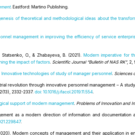
ement
. Eastford: Martino Publishing.
enesis of theoretical and methodological ideas about the transfo
sonnel management in improving the efficiency of service enterpri
, Statsenko, O., & Zhabayeva, B. (2021).
Modern imperative for t
ng the impact of factors
.
Scientific Journal “Bulletin of NAS RK”
, 2,
.
Innovative technologies of study of manager personnel
.
Sciences 
ustrial revolution through innovative personnel management – A st
52(13), 2332-2337.
doi: 10.1016/j.ifacol.2019.11.554
.
gical support of modern management
.
Problems of Innovation and 
agement as a modern direction of information and documentation act
021.229847
.
 (2020). Modern concepts of management and their application in en