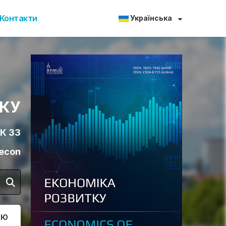
Контакти
Українська
ТКУ
К 33
/econ
ТЮ