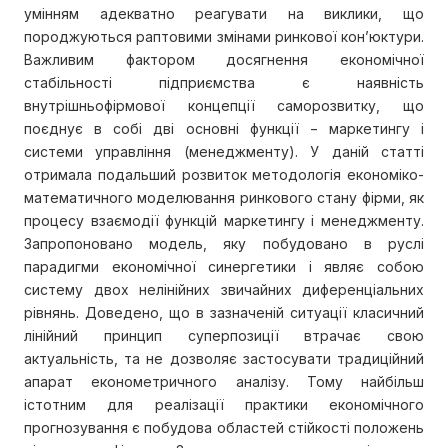
умінням адекватно реагувати на виклики, що
породжуються раптовими змінами ринкової кон’юктури.
Важливим фактором досягнення економічної
стабільності підприємства є наявність
внутрішньофірмової концепції саморозвитку, що
поєднує в собі дві основні функції − маркетингу і
системи управління (менеджменту). У даній статті
отримала подальший розвиток методологія економіко-
математичного моделювання ринкового стану фірми, як
процесу взаємодії функцій маркетингу і менеджменту.
Запропоновано модель, яку побудовано в руслі
парадигми економічної синергетики і являє собою
систему двох нелінійних звичайних диференціальних
рівнянь. Доведено, що в зазначеній ситуації класичний
лінійний принцип суперпозиції втрачає свою
актуальність, та не дозволяє застосувати традиційний
апарат економетричного аналізу. Тому найбільш
істотним для реалізації практики економічного
прогнозування є побудова областей стійкості положень