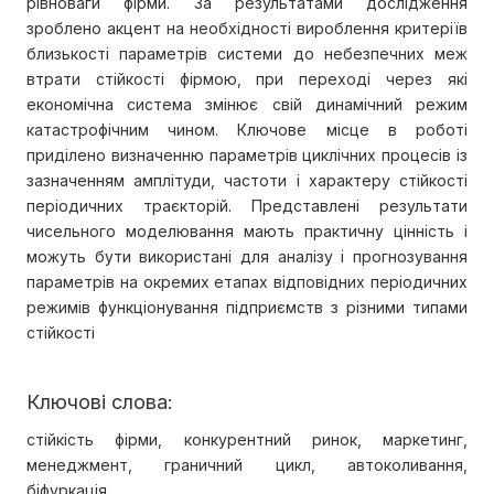
рівноваги фірми. За результатами дослідження
зроблено акцент на необхідності вироблення критеріїв
близькості параметрів системи до небезпечних меж
втрати стійкості фірмою, при переході через які
економічна система змінює свій динамічний режим
катастрофічним чином. Ключове місце в роботі
приділено визначенню параметрів циклічних процесів із
зазначенням амплітуди, частоти і характеру стійкості
періодичних траєкторій. Представлені результати
чисельного моделювання мають практичну цінність і
можуть бути використані для аналізу і прогнозування
параметрів на окремих етапах відповідних періодичних
режимів функціонування підприємств з різними типами
стійкості
Ключові слова:
стійкість фірми, конкурентний ринок, маркетинг,
менеджмент, граничний цикл, автоколивання,
біфуркація